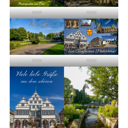
22002
22003
22004
22006