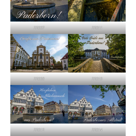
22007
22011
22008
22010
22012
22014