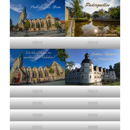
22015
22016
22018
22019
22020
22022
22023
22024
22026
22028