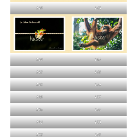
146
145
144
143
142
141
140
139
138
137
136
135
134
133
132
131