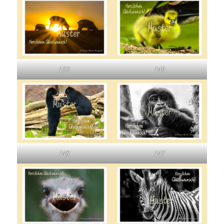
150
149
148
147