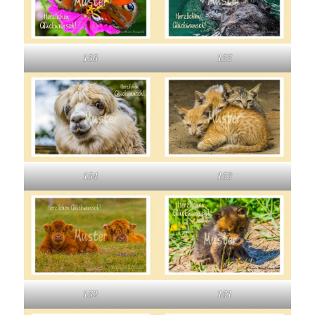
156
155
154
153
152
151